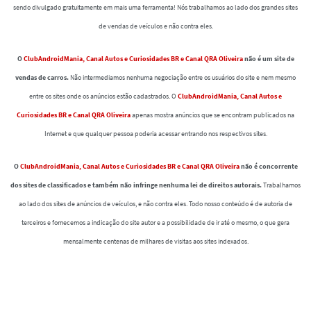
sendo divulgado gratuitamente em mais uma ferramenta! Nós trabalhamos ao lado dos grandes sites
de vendas de veículos e não contra eles.
O
ClubAndroidMania, Canal Autos e Curiosidades BR e Canal QRA Oliveira
não é um site de
vendas de carros.
Não intermediamos nenhuma negociação entre os usuários do site e nem mesmo
entre os sites onde os anúncios estão cadastrados. O
ClubAndroidMania, Canal Autos e
Curiosidades BR e Canal QRA Oliveira
apenas mostra anúncios que se encontram publicados na
Internet e que qualquer pessoa poderia acessar entrando nos respectivos sites.
O
ClubAndroidMania, Canal Autos e Curiosidades BR e Canal QRA Oliveira
não é concorrente
dos sites de classificados e também não infringe nenhuma lei de direitos autorais.
Trabalhamos
ao lado dos sites de anúncios de veículos, e não contra eles. Todo nosso conteúdo é de autoria de
terceiros e fornecemos a indicação do site autor e a possibilidade de ir até o mesmo, o que gera
mensalmente centenas de milhares de visitas aos sites indexados.