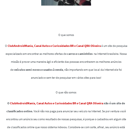
O que somos
O
ClubAndroidMania, Canal Autos e Curiosidades BR e Canal QRA Oliveira
é um site de pesquisa
especializado em encontrar as melhores ofertas de
carros e caminhões
na Internet brasileira. Nossa
missão é prover uma maneira ágil e eficiente das pessoas encontrarem os melhores anúncios
de
veículos semi-novos e usados à venda
, não importando em que local da Internet ele foi
anunciado e sem ter de pesquisar em vários sites para isso!
O que não somos
O
ClubAndroidMania, Canal Autos e Curiosidades BR e Canal QRA Oliveira
não é um site de
classificados online.
Você não nos paga para anunciar seu veículo na Internet. Se por ventura você
encontrou um anúncio seu como resultado de nossas pesquisas, é porque o cadastrou em algum site
de classificados online que nosso sistema indexou. Considere-se com sorte, afinal, seu anúncio está